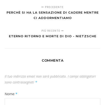
PRECEDENTE
PERCHÈ SI HA LA SENSAZIONE DI CADERE MENTRE
CI ADDORMENTIAMO
PIÙ RECENTE
ETERNO RITORNO E MORTE DI DIO - NIETZSCHE
COMMENTA
Il tuo indirizzo email non sarà pubblicato.
I campi obbligatori
sono contrassegnati
*
Nome
*