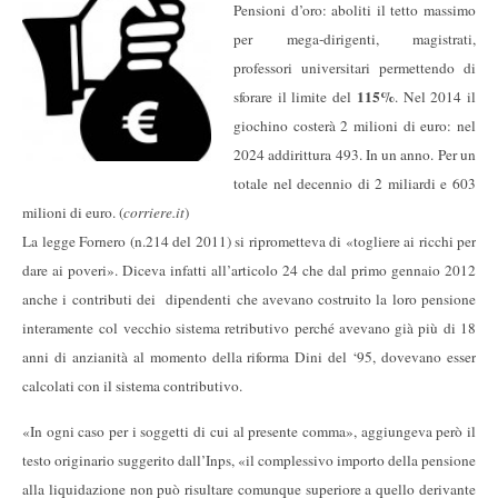
Pensioni d’oro: aboliti il tetto massimo
per mega-dirigenti, magistrati,
professori universitari permettendo di
115%
sforare il limite del
. Nel 2014 il
giochino costerà 2 milioni di euro: nel
2024 addirittura 493. In un anno. Per un
totale nel decennio di 2 miliardi e 603
milioni di euro. (
corriere.it
)
La legge Fornero (n.214 del 2011) si riprometteva di «togliere ai ricchi per
dare ai poveri». Diceva infatti all’articolo 24 che dal primo gennaio 2012
anche i contributi dei dipendenti che avevano costruito la loro pensione
interamente col vecchio sistema retributivo perché avevano già più di 18
anni di anzianità al momento della riforma Dini del ‘95, dovevano esser
calcolati con il sistema contributivo.
«In ogni caso per i soggetti di cui al presente comma», aggiungeva però il
testo originario suggerito dall’Inps, «il complessivo importo della pensione
alla liquidazione non può risultare comunque superiore a quello derivante